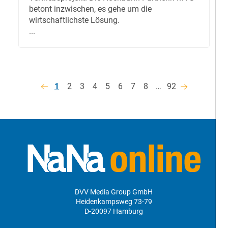
betont inzwischen, es gehe um die
wirtschaftlichste Lösung.
...
1
2
3
4
5
6
7
8
…
92
DVV Media Group GmbH
Heidenkampsweg 73-79
D-20097 Hamburg