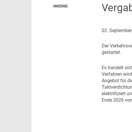
Vergab
NaNa Data Lab
Infrastruktur
Thema des Monats
Dossier Deutschlandticket
02. Septembe
Dossier Elektrobusse
D
er Verkehrsv
gestartet.
E
s handelt si
Verfahren wird
Angebot für d
Taktverdichtun
elektrifiziert
Ende 2026 vor