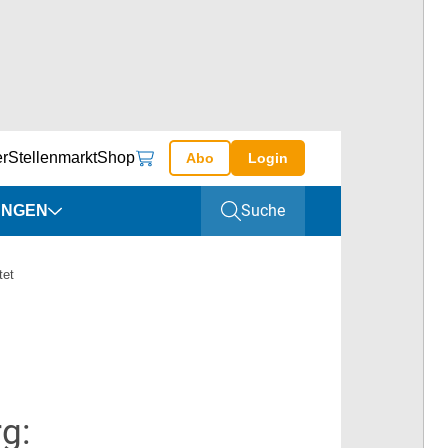
er
Stellenmarkt
Shop
Abo
Login
Suche
UNGEN
altungen
tet
ine
g: