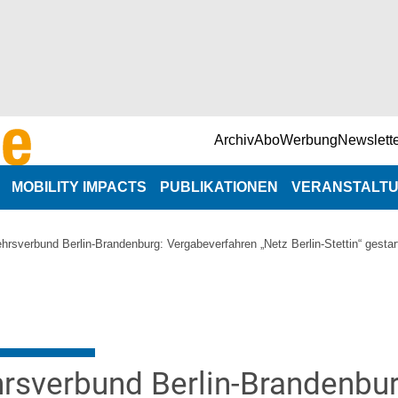
Archiv
Abo
Werbung
Newslett
MOBILITY IMPACTS
PUBLIKATIONEN
VERANSTALT
NaNa-Veranst
hrsverbund Berlin-Brandenburg: Vergabeverfahren „Netz Berlin-Stettin“ gestar
n
Branchenterm
e
rsverbund Berlin-Brandenbur