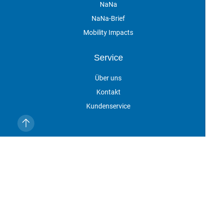
NaNa
NaNa-Brief
Mobility Impacts
Service
Über uns
Kontakt
Kundenservice
Vertragskündigung
Veranstaltungen
Impressum
Datenschutz
AGB
Cookie-Einstellungen
NaNa online ist eine Marke der DVV Media Group GmbH