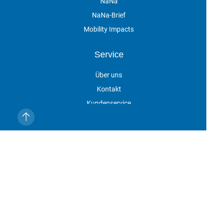
NaNa
NaNa-Brief
Mobility Impacts
Service
Über uns
Kontakt
Kundenservice
Vertragskündigung
Veranstaltungen
Impressum
Datenschutz
AGB
Cookie-Einstellungen
NaNa online ist eine Marke der DVV Media Group GmbH