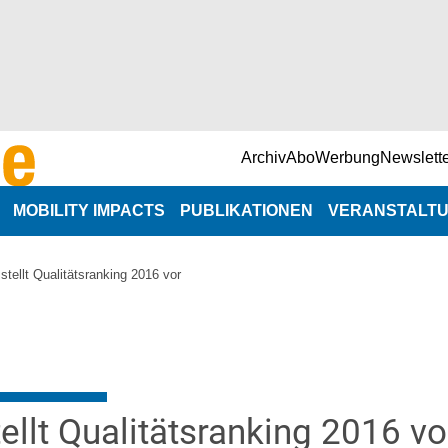
Archiv
Abo
Werbung
Newslett
MOBILITY IMPACTS
PUBLIKATIONEN
VERANSTALT
NaNa-Veranst
tellt Qualitätsranking 2016 vor
n
Branchenterm
e
ellt Qualitätsranking 2016 vo