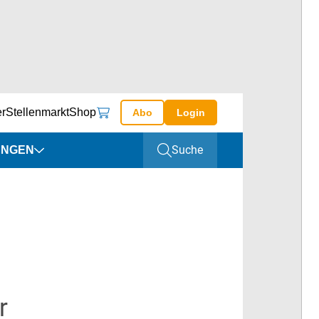
er
Stellenmarkt
Shop
Abo
Login
Suche
UNGEN
altungen
ine
r