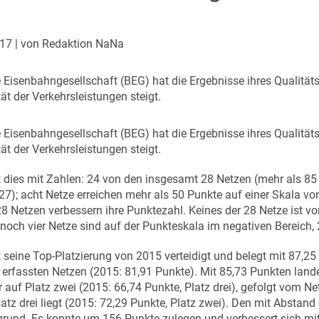
017
| von Redaktion NaNa
 Eisenbahngesellschaft (BEG) hat die Ergebnisse ihres Qualitäts
tät der Verkehrsleistungen steigt.
 Eisenbahngesellschaft (BEG) hat die Ergebnisse ihres Qualitäts
tät der Verkehrsleistungen steigt.
 dies mit Zahlen: 24 von den insgesamt 28 Netzen (mehr als 85
27); acht Netze erreichen mehr als 50 Punkte auf einer Skala vo
28 Netzen verbessern ihre Punktezahl. Keines der 28 Netze ist 
 noch vier Netze sind auf der Punkteskala im negativen Bereich
t seine Top-Platzierung von 2015 verteidigt und belegt mit 87,25
 erfassten Netzen (2015: 81,91 Punkte). Mit 85,73 Punkten lan
 auf Platz zwei (2015: 66,74 Punkte, Platz drei), gefolgt vom Ne
atz drei liegt (2015: 72,29 Punkte, Platz zwei). Den mit Absta
grund. Es konnte um 156 Punkte zulegen und verbessert sich mi