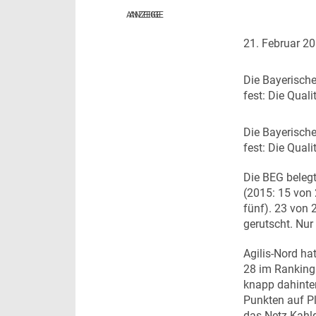
NaNa Data Lab
Infrastruktur
Thema des Monats
21. Februar 2
Dossier Deutschlandticket
D
ie Bayerische
fest: Die Quali
Dossier Elektrobusse
D
ie Bayerische
fest: Die Quali
Die BEG belegt
(2015: 15 von 
fünf). 23 von 
gerutscht. Nur
Agilis-Nord ha
28 im Ranking
knapp dahinter
Punkten auf Pl
das Netz Kahl