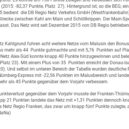
 (2015: -82,37 Punkte, Platz 27). Hintergrund ist, so die BEG; ei
 bedient die DB Regio Netz Verkehrs GmbH (Westfrankenbahn)
 Strecke zwischen Kahl am Main und Schöllkrippen. Der Main-Sp
asst. Das Netz wird seit Dezember 2015 von DB Regio betrieben
z Kahlgrund fuhren acht weitere Netze vom Malusin den Bonusb
s mehr als 44 Punkte gutmachte und mit 5,76 Punkten auf Plat
 Netz Alex-Süd konnte knapp 40 Punkte hinzugewinnen und beleg
 Platz 23). Mit einem Plus von 35 Punkten erreicht der Donau-Is
20). Und selbst im unteren Bereich der Tabelle wurden deutlich
rnberg-Express mit -22,56 Punkten im Malusbereich und landet 
hr als 45 Punkte gegenüber dem Vorjahr verbessern.
unkteverlust gegenüber dem Vorjahr musste der Franken-Thüri
pp 21 Punkten landete das Netz mit +1,31 Punkten dennoch kna
s Netz Regio Franken, das zwar um knapp fünf Punkte zulegte, a
NaNa)