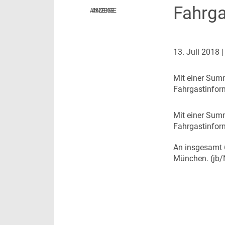
Fahrga
NaNa Data Lab
Infrastruktur
Thema des Monats
Dossier Deutschlandticket
13. Juli 2018
Dossier Elektrobusse
M
it einer Sum
Fahrgastinfor
M
it einer Sum
Fahrgastinfor
An insgesamt 6
München. (jb/