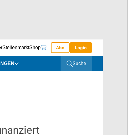
er
Stellenmarkt
Shop
Abo
Login
Suche
UNGEN
altungen
ine
inanziert