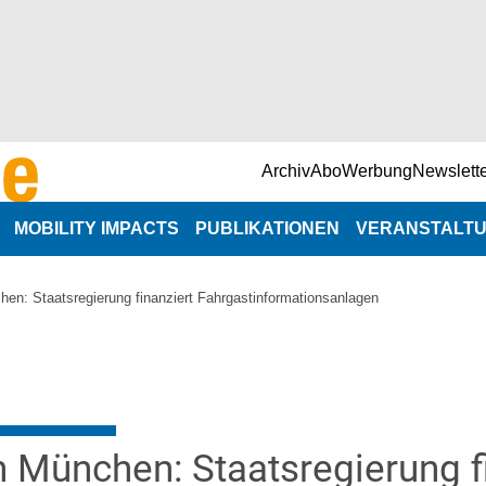
Archiv
Abo
Werbung
Newslett
MOBILITY IMPACTS
PUBLIKATIONEN
VERANSTALT
NaNa-Veranst
en: Staatsregierung finanziert Fahrgastinformationsanlagen
n
Branchenterm
e
 München: Staatsregierung f