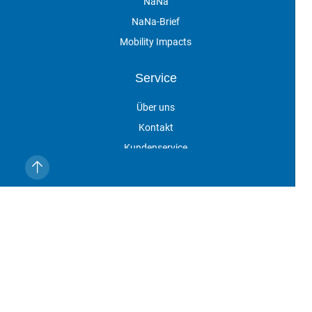
NaNa
NaNa-Brief
Mobility Impacts
Service
Über uns
Kontakt
Kundenservice
Vertragskündigung
Veranstaltungen
Impressum
Datenschutz
AGB
Cookie-Einstellungen
NaNa online ist eine Marke der DVV Media Group GmbH