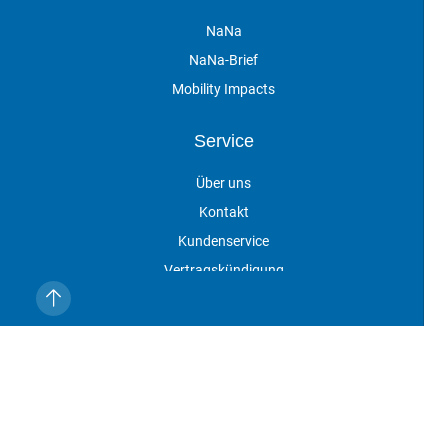
NaNa
NaNa-Brief
Mobility Impacts
Service
Über uns
Kontakt
Kundenservice
Vertragskündigung
Veranstaltungen
Impressum
Datenschutz
AGB
Cookie-Einstellungen
NaNa online ist eine Marke der DVV Media Group GmbH