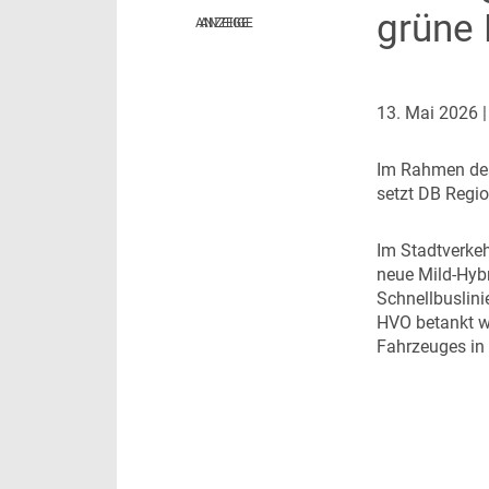
grüne 
NaNa Data Lab
Infrastruktur
Thema des Monats
Dossier Deutschlandticket
13. Mai 2026
Dossier Elektrobusse
I
m Rahmen des 
setzt DB Regio
I
m Stadtverkeh
neue Mild-Hyb
Schnellbuslini
HVO betankt we
Fahrzeuges in 