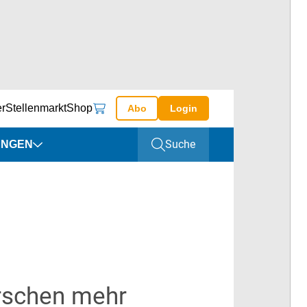
er
Stellenmarkt
Shop
Abo
Login
Suche
UNGEN
altungen
ine
arschen mehr