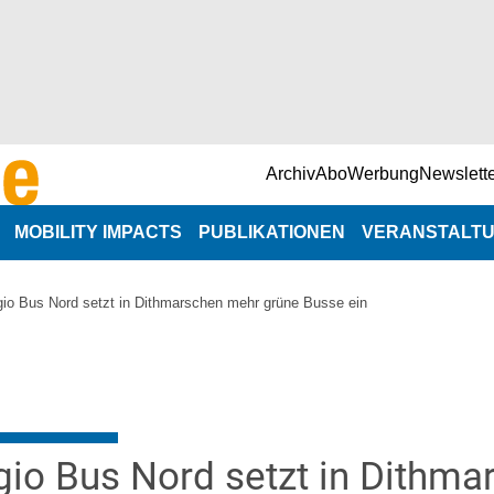
Archiv
Abo
Werbung
Newslett
MOBILITY IMPACTS
PUBLIKATIONEN
VERANSTALT
NaNa-Veranst
io Bus Nord setzt in Dithmarschen mehr grüne Busse ein
n
Branchenterm
e
io Bus Nord setzt in Dithm