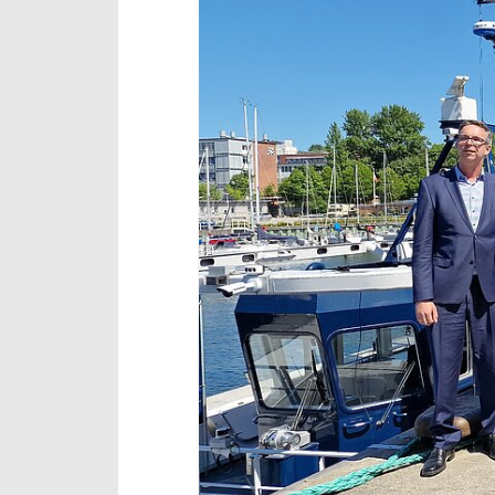
NaNa Data Lab
Infrastruktur
Thema des Monats
Dossier Deutschlandticket
Dossier Elektrobusse