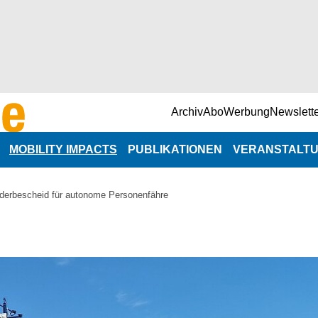
Archiv
Abo
Werbung
Newslett
MOBILITY IMPACTS
PUBLIKATIONEN
VERANSTALT
NaNa-Veranst
örderbescheid für autonome Personenfähre
n
Branchenterm
e