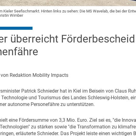
 Kieler Seefischmarkt. Hinten links zu sehen: Die MS Wavelab, die bei der En
ristin Wimber
er überreicht Förderbeschei
nenfähre
| von Redaktion Mobility Impacts
minister Patrick Schnieder hat in Kiel im Beisein von Claus Ruh
t, Technologie und Tourismus des Landes Schleswig-Holstein, ei
iner autonome Personefähre zu unterstützen.
hielt eine Fördersumme von 3,3 Mio. Euro. Ziel sei es, "die Inno
Technologien" zu stärken sowie "die Transformation zu klimafr
ringen, erläuterte Schnieder. Das Projekt leiste einen wichtigen