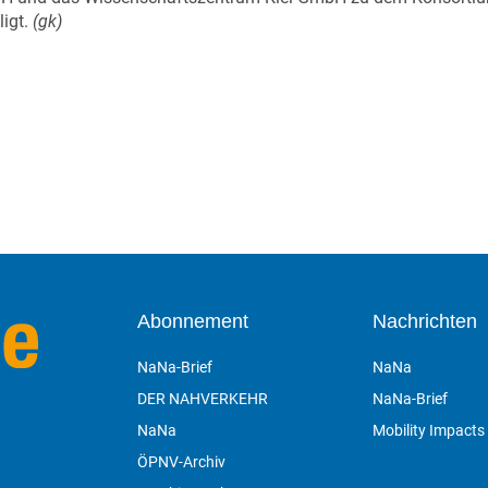
ligt.
(gk)
Abonnement
Nachrichten
NaNa-Brief
NaNa
DER NAHVERKEHR
NaNa-Brief
NaNa
Mobility Impacts
ÖPNV-Archiv