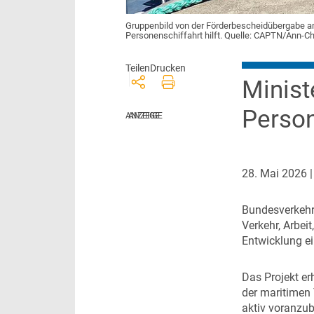
Gruppenbild von der Förderbescheidübergabe am
Personenschiffahrt hilft. Quelle: CAPTN/Ann-Ch
Teilen
Drucken
Minist
Perso
28. Mai 2026
B
undesverkehrs
Verkehr, Arbei
Entwicklung e
D
as Projekt er
der maritimen 
aktiv voranzub