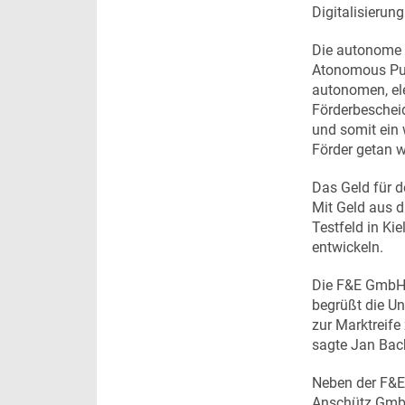
Digitalisierun
Die autonome F
Atonomous Publ
autonomen, ele
Förderbescheid
und somit ein 
Förder getan 
Das Geld für 
Mit Geld aus 
Testfeld in Ki
entwickeln.
Die F&E GmbH, 
begrüßt die Un
zur Marktreife
sagte Jan Bac
Neben der F&E
Anschütz GmbH