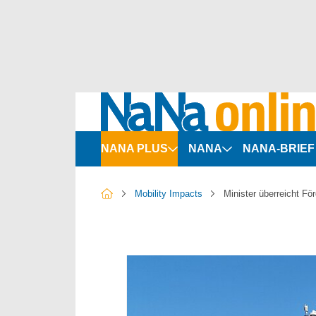
NANA PLUS
NANA
NANA-BRIEF
Organigramme
Politik & Recht
Mobility Impacts
Minister überreicht F
Bus-Marktdaten
Personen & Positione
ÖSPV-Vergaben
Unternehmen & Märkt
SPNV-Vergaben
Marketing & Service
ÖPNV-Indizes
Fahrzeuge & Technik