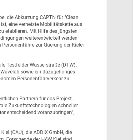
obei die Abkürzung CAPTN für "Clean
st, eine vernetzte Mobilitätskette aus
 etablieren. Mit Hilfe des jüngsten
bedingungen weiterentwickelt werden
n Personenfähre zur Querung der Kieler
le Testfelder Wasserstraße (DTW).
Wavelab sowie ein dazugehöriges
autonomen Personenfährverkehr zu
lichen Partnern für das Projekt,
rale Zukunftstechnologien schneller
ktor entscheidend voranzubringen“,
 Kiel (CAU), die ADDIX GmbH, die
. Forschende der HAW Kiel sind