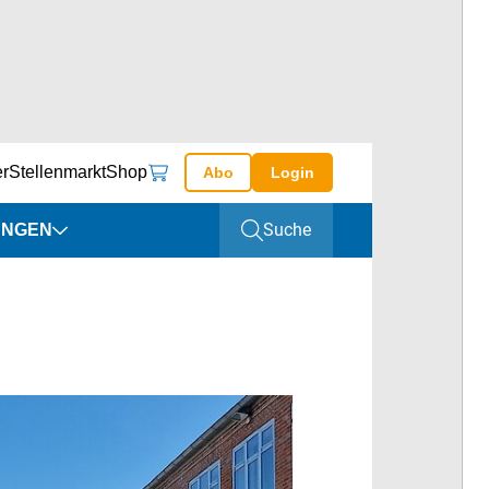
er
Stellenmarkt
Shop
Abo
Login
Suche
UNGEN
altungen
ine