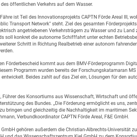
g des öffentlichen Verkehrs auf dem Wasser.
ähre ist Teil des Innovationsprojekts CAPTN Förde Areal III, w
ic Transport Network" steht. Ziel des gesamten Förderprojekts i
ktrisch angetriebenen Verkehrsträgern zu Wasser und zu Land zu
s soll konkret die autonome Schifffahrt unter echten Betriebs
weiterer Schritt in Richtung Realbetrieb einer autonom fahrende
werden.
den Förderbescheid kommt aus dem BMV-Förderprogramm Digita
diesem Programm wurden bereits der Forschungskatamaran MS 
el entwickelt. Beides zahlt auf das Ziel ein, Lösungen für den 
Führer des Konsortiums aus Wissenschaft, Wirtschaft und öffent
terstützung des Bundes. „Die Förderung ermöglicht es uns, zent
 zu bringen und gleichzeitig die Nachhaltigkeit im maritimen Se
hmann, Verbundkoordinator CAPTN Förde Areal, F&E GmbH.
 GmbH gehören außerdem die Christian-Albrechts-Universität zu
 und das Wissenschaftszentrum Kiel GmbH zu dem Konsortium