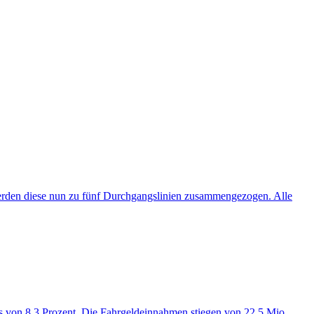
 werden diese nun zu fünf Durchgangslinien zusammengezogen. Alle
s von 8,3 Prozent. Die Fahrgeldeinnahmen stiegen von 22,5 Mio