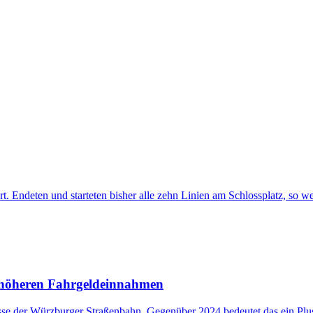
t. Endeten und starteten bisher alle zehn Linien am Schlossplatz, so
höheren Fahrgeldeinnahmen
se der Würzburger Straßenbahn. Gegenüber 2024 bedeutet das ein Plu