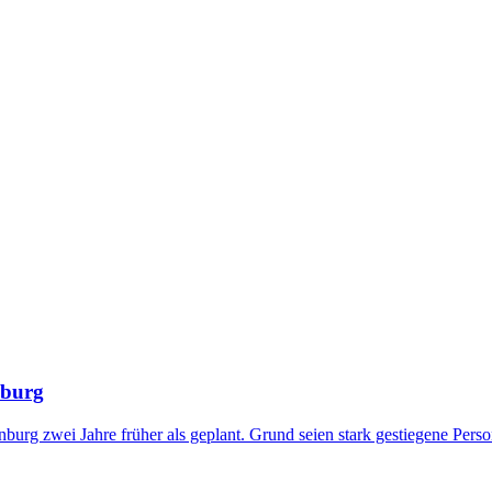
nburg
urg zwei Jahre früher als geplant. Grund seien stark gestiegene Perso