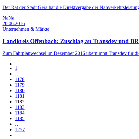
Der Rat der Stadt Gera hat die Direktvergabe der Nahverkehrsleistu
NaNa
20.06.2016
Unternehmen & Märkte
Landkreis Offenbach: Zuschlag an Transdev und B
Zum Fahrplanwechsel im Dezember 2016 übernimmt Transdev für die
1
…
1178
1179
1180
1181
1182
1183
1184
1185
…
1257