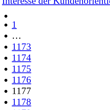
Interesse der Kundenorienti
1
…
1173
1174
1175
1176
1177
1178