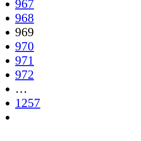
967
968
969
970
971
972
…
1257