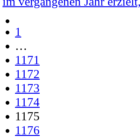
im vergangenen Jahr erzielt
1
…
1171
1172
1173
1174
1175
1176