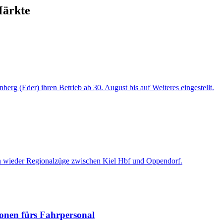
Märkte
berg (Eder) ihren Betrieb ab 30. August bis auf Weiteres eingestellt.
hn wieder Regionalzüge zwischen Kiel Hbf und Oppendorf.
nen fürs Fahrpersonal