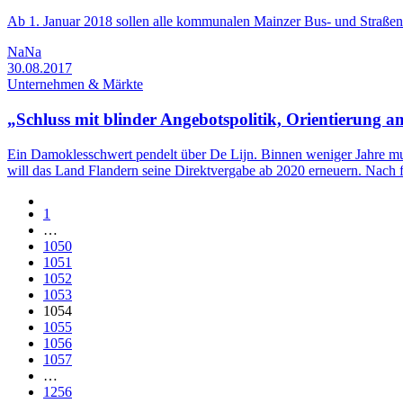
Ab 1. Januar 2018 sollen alle kommunalen Mainzer Bus- und Straßen
NaNa
30.08.2017
Unternehmen & Märkte
„Schluss mit blinder Angebotspolitik, Orientierung 
Ein Damoklesschwert pendelt über De Lijn. Binnen weniger Jahre mus
will das Land Flandern seine Direktvergabe ab 2020 erneuern. Nach f
1
…
1050
1051
1052
1053
1054
1055
1056
1057
…
1256