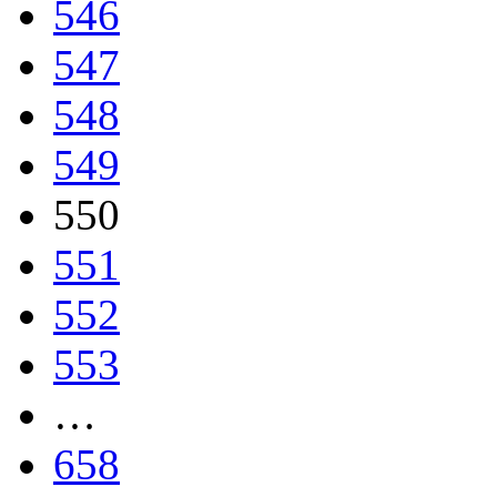
546
547
548
549
550
551
552
553
…
658