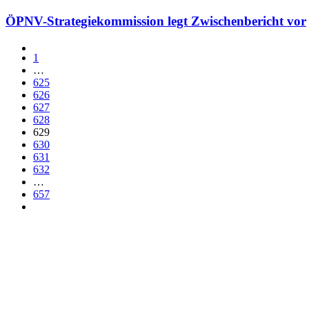
ÖPNV-Strategiekommission legt Zwischenbericht vor
1
…
625
626
627
628
629
630
631
632
…
657