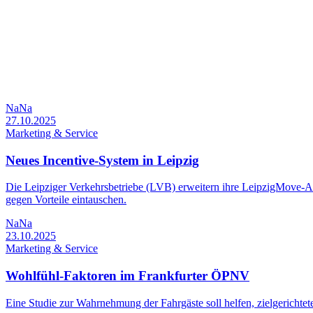
NaNa
27.10.2025
Marketing & Service
Neues Incentive-System in Leipzig
Die Leipziger Verkehrsbetriebe (LVB) erweitern ihre LeipzigMove-
gegen Vorteile eintauschen.
NaNa
23.10.2025
Marketing & Service
Wohlfühl-Faktoren im Frankfurter ÖPNV
Eine Studie zur Wahrnehmung der Fahrgäste soll helfen, zielgerichte