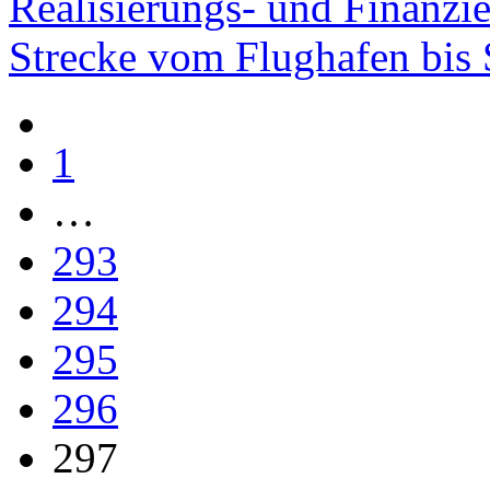
Realisierungs- und Finanzi
Strecke vom Flughafen bis 
1
…
293
294
295
296
297