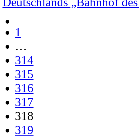
Deutschlands „Bahnhof des 
1
…
314
315
316
317
318
319