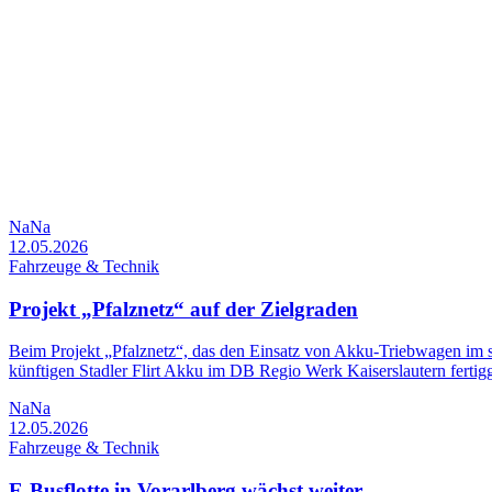
NaNa
12.05.2026
Fahrzeuge & Technik
Projekt „Pfalznetz“ auf der Zielgraden
Beim Projekt „Pfalznetz“, das den Einsatz von Akku-Triebwagen im sü
künftigen Stadler Flirt Akku im DB Regio Werk Kaiserslautern fertigge
NaNa
12.05.2026
Fahrzeuge & Technik
E-Busflotte in Vorarlberg wächst weiter