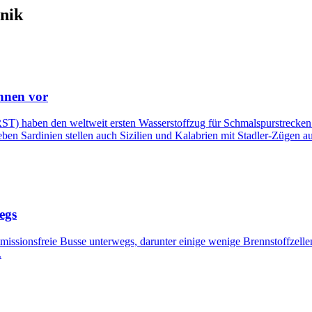
nik
ahnen vor
RST) haben den weltweit ersten Wasserstoffzug für Schmalspurstrecken 
ben Sardinien stellen auch Sizilien und Kalabrien mit Stadler-Zügen au
egs
missionsfreie Busse unterwegs, darunter einige wenige Brennstoffzellen
.