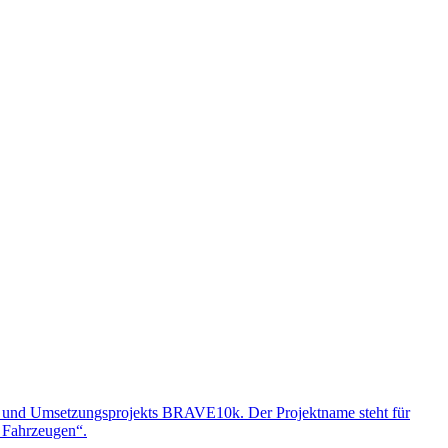
s- und Umsetzungsprojekts BRAVE10k. Der Projektname steht für
 Fahrzeugen“.