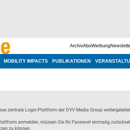
Archiv
Abo
Werbung
Newslett
MOBILITY IMPACTS
PUBLIKATIONEN
VERANSTALT
NaNa-Veranst
n
Branchenterm
e
ue zentrale Login-Plattform der DVV Media Group weitergeleitet
lattform anmelden, müssen Sie Ihr Passwort einmalig zurückset
zen zu können.