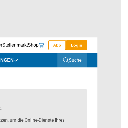
er
Stellenmarkt
Shop
Abo
Login
Suche
UNGEN
altungen
ine
.
zen, um die Online-Dienste Ihres