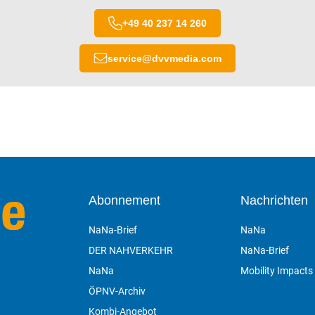
+49 40 237 14 260
service
@
dvvmedia.com
Abonnement
Nachrichten
NaNa-Brief
NaNa
DER NAHVERKEHR
NaNa-Brief
NaNa
Mobility Impacts
ÖPNV-Archiv
Kombi-Angebot