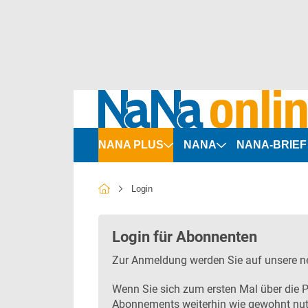
NANA PLUS
NANA
NANA-BRIEF
Organigramme
Politik & Recht
Login
Bus-Marktdaten
Personen & Positione
ÖSPV-Vergaben
Unternehmen & Märkt
Login für Abonnenten
Zur Anmeldung werden Sie auf unsere ne
SPNV-Vergaben
Marketing & Service
Wenn Sie sich zum ersten Mal über die P
ÖPNV-Indizes
Fahrzeuge & Technik
Abonnements weiterhin wie gewohnt nut