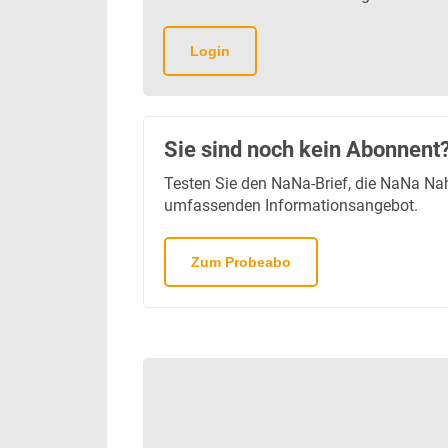
NaNa Data Lab
Infrastruktur
Login
Thema des Monats
Dossier Deutschlandticket
Dossier Elektrobusse
Sie sind noch kein Abonnent
Testen Sie den NaNa-Brief, die NaNa 
umfassenden Informationsangebot.
Zum Probeabo